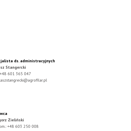
jalista ds. administracyjnych
sz Stangercki
: +48 601 365 047
kaszstangrecki@agrofilar.pl
owca
orz Zieliński
kom.: +48 603 250 008