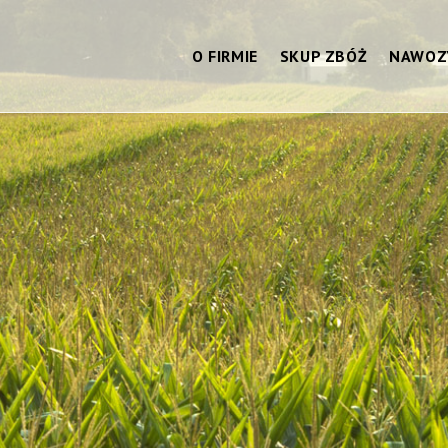
O FIRMIE
SKUP ZBÓŻ
NAWOZ