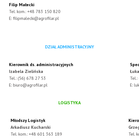
Filip Małecki
Tel. kom.: +48 783 150 820
E:
filipmalecki@agrofilar.pl
DZIAŁ ADMINISTRACYJNY
Kierownik ds. administracyjnych
Spec
Izabela Zielińska
Łuka
Tel.: (56) 678 27 53
Tel.
E:
biuro@agrofilar.pl
E:
lu
LOGISTYKA
Młodszy Logistyk
Kier
Arkadiusz Kucharski
Grzeg
Tel. kom.: +48 601 363 189
Tel. 