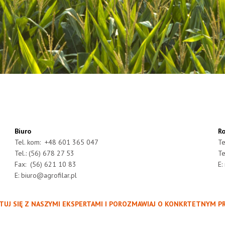
Biuro
Ro
Tel. kom: +48 601 365 047
Te
Tel.: (56) 678 27 53
Te
Fax: (56) 621 10 83
E:
E:
biuro@agrofilar.pl
UJ SIĘ Z NASZYMI EKSPERTAMI I POROZMAWIAJ O KONKRTETNYM P