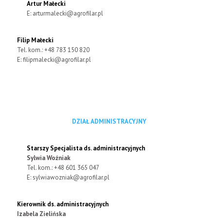
Artur Małecki
E:
arturmalecki@agrofilar.pl
Filip Małecki
Tel. kom.: +48 783 150 820
E:
filipmalecki@agrofilar.pl
DZIAŁ ADMINISTRACYJNY
Starszy Specjalista ds. administracyjnych
Sylwia Woźniak
Tel. kom.: +48 601 365 047
E:
sylwiawozniak@agrofilar.pl
Kierownik ds. administracyjnych
Izabela Zielińska