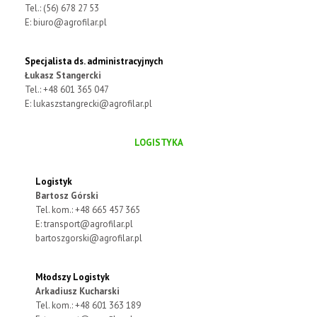
Tel.: (56) 678 27 53
E:
biuro@agrofilar.pl
Specjalista ds. administracyjnych
Łukasz Stangercki
Tel.: +48 601 365 047
E:
lukaszstangrecki@agrofilar.pl
LOGISTYKA
Logistyk
Bartosz Górski
Tel. kom.: +48 665 457 365
E:
transport@agrofilar.pl
bartoszgorski@agrofilar.pl
Młodszy Logistyk
Arkadiusz Kucharski
Tel. kom.: +48 601 363 189