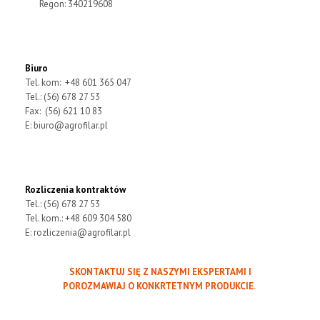
Regon: 340219608
Biuro
Tel. kom: +48 601 365 047
Tel.: (56) 678 27 53
Fax: (56) 621 10 83
E:
biuro@agrofilar.pl
Rozliczenia kontraktów
Tel.: (56) 678 27 53
Tel. kom.: +48 609 304 580
E:
rozliczenia@agrofilar.pl
SKONTAKTUJ SIĘ Z NASZYMI EKSPERTAMI I
POROZMAWIAJ O KONKRTETNYM PRODUKCIE.