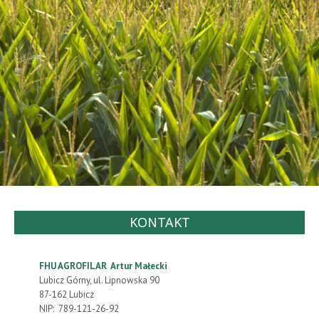
KONTAKT
FHU AGROFILAR Artur Małecki
Lubicz Górny, ul. Lipnowska 90
87-162 Lubicz
NIP: 789-121-26-92