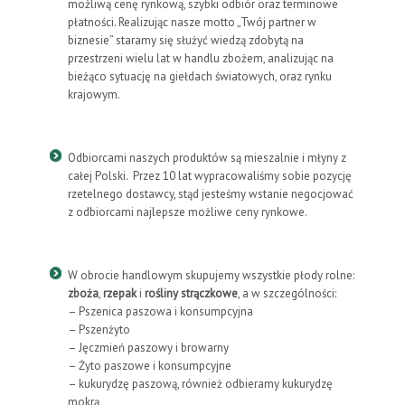
możliwą cenę rynkową, szybki odbiór oraz terminowe
płatności. Realizując nasze motto „Twój partner w
biznesie” staramy się służyć wiedzą zdobytą na
przestrzeni wielu lat w handlu zbożem, analizując na
bieżąco sytuację na giełdach światowych, oraz rynku
krajowym.
Odbiorcami naszych produktów są mieszalnie i młyny z
całej Polski. Przez 10 lat wypracowaliśmy sobie pozycję
rzetelnego dostawcy, stąd jesteśmy wstanie negocjować
z odbiorcami najlepsze możliwe ceny rynkowe.
W obrocie handlowym skupujemy wszystkie płody rolne:
zboża
,
rzepak
i
rośliny strączkowe
, a w szczególności:
– Pszenica paszowa i konsumpcyjna
– Pszenżyto
– Jęczmień paszowy i browarny
– Żyto paszowe i konsumpcyjne
– kukurydzę paszową, również odbieramy kukurydzę
mokrą