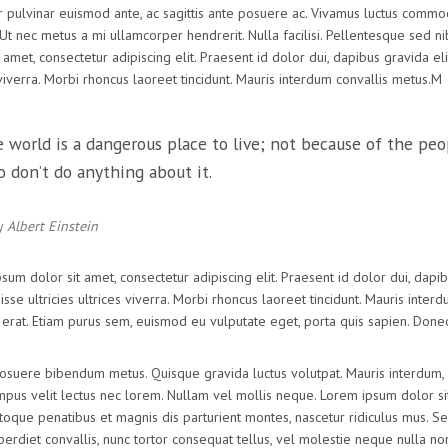
r pulvinar euismod ante, ac sagittis ante posuere ac. Vivamus luctus commodo
 Ut nec metus a mi ullamcorper hendrerit. Nulla facilisi. Pellentesque sed
t amet, consectetur adipiscing elit. Praesent id dolor dui, dapibus gravida el
 viverra. Morbi rhoncus laoreet tincidunt. Mauris interdum convallis metus.M
 world is a dangerous place to live; not because of the peo
 don’t do anything about it.
y
Albert Einstein
sum dolor sit amet, consectetur adipiscing elit. Praesent id dolor dui, dapib
sse ultricies ultrices viverra. Morbi rhoncus laoreet tincidunt. Mauris inter
t erat. Etiam purus sem, euismod eu vulputate eget, porta quis sapien. Donec t
suere bibendum metus. Quisque gravida luctus volutpat. Mauris interdum, lec
pus velit lectus nec lorem. Nullam vel mollis neque. Lorem ipsum dolor sit
atoque penatibus et magnis dis parturient montes, nascetur ridiculus mus. Sed 
erdiet convallis, nunc tortor consequat tellus, vel molestie neque nulla non l