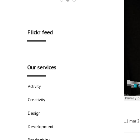
Flickr feed
Our services
Activity
Creativity
Design
11
mar
2
Development