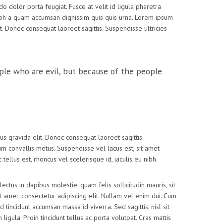
 dolor porta feugiat. Fusce at velit id ligula pharetra
 nibh a quam accumsan dignissim quis quis urna. Lorem ipsum
it. Donec consequat laoreet sagittis. Suspendisse ultricies
ple who are evil, but because of the people
us gravida elit. Donec consequat laoreet sagittis.
dum convallis metus. Suspendisse vel lacus est, sit amet
ellus est, rhoncus vel scelerisque id, iaculis eu nibh.
tus in dapibus molestie, quam felis sollicitudin mauris, sit
 amet, consectetur adipiscing elit. Nullam vel enim dui. Cum
tincidunt accumsan massa id viverra. Sed sagittis, nisl sit
igula. Proin tincidunt tellus ac porta volutpat. Cras mattis