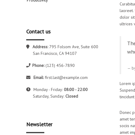
Productivity
Curabitu
laoreet.
dolor si
ultrices
Contact us
The
Address:
795 Folsom Ave, Suite 600
who
San Francisco, CA 94107
Phone:
(123) 456-7890
b
Email:
first.last@example.com
Lorem ip
Monday - Friday:
08:00 - 22:00
Suspendi
Saturday, Sunday:
Closed
tincidun
Donec po
amet tem
Newsletter
sociis n
amet imp