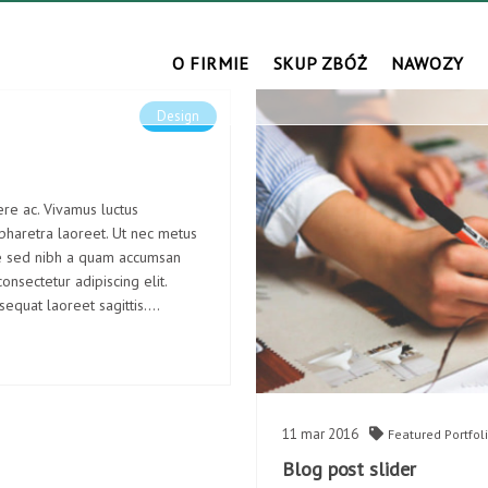
O FIRMIE
SKUP ZBÓŻ
NAWOZY
Design
ere ac. Vivamus luctus
 pharetra laoreet. Ut nec metus
que sed nibh a quam accumsan
onsectetur adipiscing elit.
sequat laoreet sagittis.…
11
mar
2016
Featured
Portfol
Blog post slider