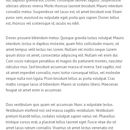
dui, dapibus gravida elit. Donec consequat laoreet sagittis. Suspendisse
ultricies ultrices viverra. Morbi rhoncus laoreet tincidunt. Mauris interdum
convallis metus. Suspendisse vel lacus est, sit amet tincidunt erat. Etiam
purus sem, euismod eu vulputate eget, porta quis sapien. Donec tellus
est, rhoncus vel scelerisque id, iaculis eu nibh.
Donec posuere bibendum metus. Quisque gravida luctus volutpat. Mauris
interdum, lectus in dapibus molestie, quam felis sollicitudin mauris, sit
amet tempus velit lectus nec lorem. Nullam vel mollis neque. Lorem
ipsum dolor sit amet, consectetur adipiscing elit. Nullam vel enim dui.
Cum sociis natoque penatibus et magnis dis parturient montes, nascetur
ridiculus mus. Sed tincidunt accumsan massa id viverra. Sed sagittis, nisl
sit amet imperdiet convallis, nunc tortor consequat tellus, vel molestie
neque nulla non ligula. Proin tincidunt tellus ac porta volutpat. Cras
mattis congue lacus id bibendum. Mauris ut sodales libero. Maecenas
feugiat sit amet enim in accumsan.
Duis vestibulum quis quam vel accumsan. Nunc a vulputate lectus.
Vestibulum eleifend nisl sed massa sagittis vestibulum. Vestibulum
pretium blandit tellus, sodales volutpat sapien varius vel. Phasellus
tristique cursus erat, a placerat tellus laoreet eget. Fusce vitae dui sit
amet lacus rutrum convallis. Vivamus sit amet lectus venenatis est